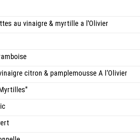
es au vinaigre & myrtille a l'Olivier
framboise
vinaigre citron & pamplemousse A l’Olivier
Myrtilles"
ic
vert
onnelle