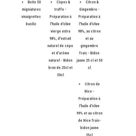
Boite 50
Cèpes &
Citron &
migniatures
truffe -
Gingembre -
vinaigrettes
Préparation à
Préparation à
basilic
l'huile d'olive
l'huile d'olive
vierge extra
98%, au citron
98%, d'extrait
et au
naturel de cèpe
gingembre
et d'arôme
frais - Bidon
naturel - Bidon
jaune 25 cl et 50
brun de 25cl et
cl
50cl
Citron de
Nice -
Préparation à
l'huile d'olive
99% et au citron
de Nice frais-
bidon jaune
25cl