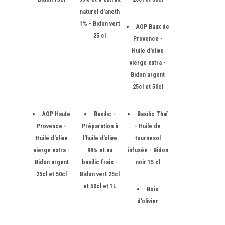
naturel d'aneth
1% - Bidon vert
AOP Baux de
25 cl
Provence -
Huile d'olive
vierge extra -
Bidon argent
25cl et 50cl
AOP Haute
Basilic -
Basilic Thaï
Provence -
Préparation à
- Huile de
Huile d'olive
l'huile d'olive
tournesol
vierge extra -
99% et au
infusée - Bidon
Bidon argent
basilic frais -
noir 15 cl
25cl et 50cl
Bidon vert 25cl
et 50cl et 1L
Bois
d’olivier