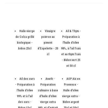
Huile vierge
Vinaigre
Ail & Thym -
de Colza grillé
poivron au
Préparation à
biologique -
piment
l'huile d'olive
bidon 25cl
d’Espelette - 20
98%, à l'ail frais
cl
et au thym frais
- Bidon vert 25
et 50 cl
Ail des ours
Aneth -
AOP Aix en
- Préparation à
Préparation
Provence -
l'huile d'olive
culinaire à base
Huile d'olive
99% et à l'ail
d'huile d'olive
vierge extra -
des ours -
vierge extra
Bidon argent
Bidon 15cl
99% et d'extrait
25cl et 50cl