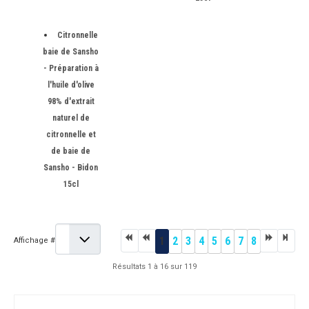
Citronnelle
baie de Sansho
- Préparation à
l'huile d'olive
98% d'extrait
naturel de
citronnelle et
de baie de
Sansho - Bidon
15cl
1
2
3
4
5
6
7
8
Affichage #
Résultats 1 à 16 sur 119