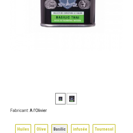
Fabricant:
A l'Olivier
Huiles
Olive
Basilic
infusée
Tournesol